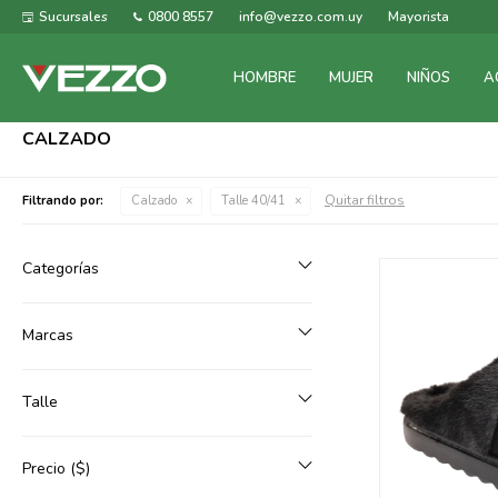
Sucursales
0800 8557
info@vezzo.com.uy
Mayorista
HOMBRE
MUJER
NIÑOS
A
CALZADO
Quitar filtros
Filtrando por:
Calzado
Talle 40/41
Categorías
Marcas
Talle
Precio
($)