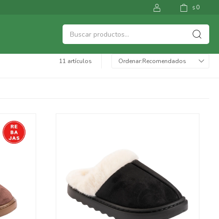
0
$
11 artículos
Recomendados