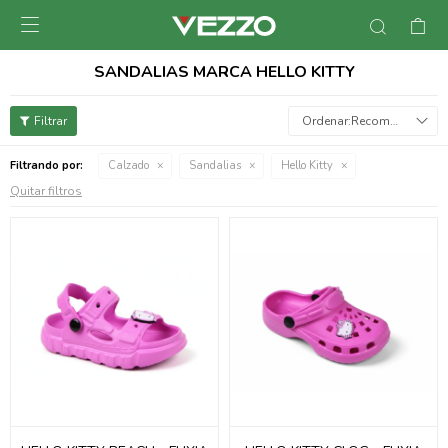

SANDALIAS MARCA HELLO KITTY
Recomendados
Filtrando por:
Calzado
Sandalias
Hello Kitty
Quitar filtros