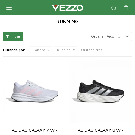

RUNNING
Recomendados
Quitar filtros
Filtrando por:
Calzado
Running
ADIDAS GALAXY 7 W -
ADIDAS GALAXY 8 W -