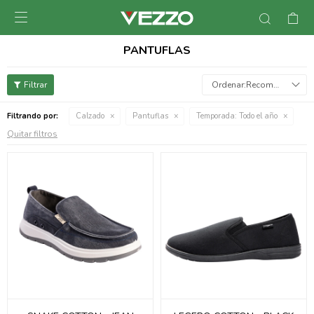

PANTUFLAS
Recomendados
Filtrando por:
Calzado
Pantuflas
Temporada:
Todo el año
Quitar filtros