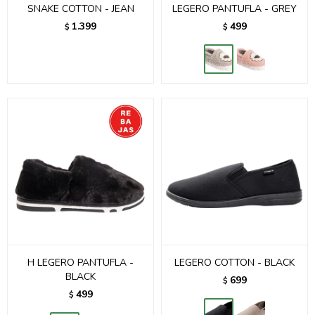
SNAKE COTTON - JEAN
LEGERO PANTUFLA - GREY
1.399
499
$
$
H LEGERO PANTUFLA -
LEGERO COTTON - BLACK
BLACK
699
$
499
$