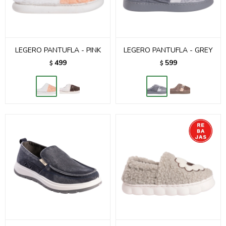
LEGERO PANTUFLA - PINK
LEGERO PANTUFLA - GREY
499
599
$
$