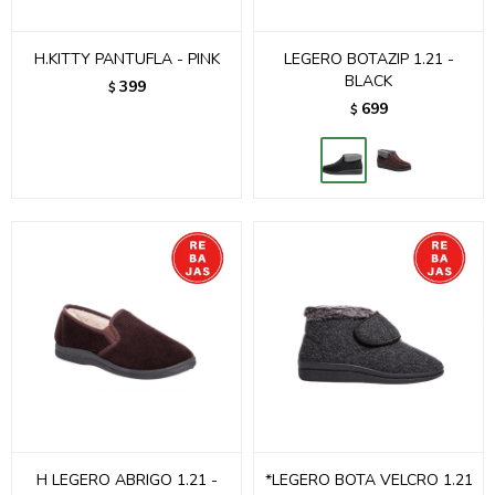
H.KITTY PANTUFLA - PINK
LEGERO BOTAZIP 1.21 -
BLACK
399
$
699
$
H LEGERO ABRIGO 1.21 -
*LEGERO BOTA VELCRO 1.21