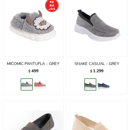
MICOMIC PANTUFLA - GREY
SNAKE CASUAL - GREY
499
1.299
$
$