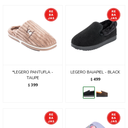
*LEGERO PANTUFLA -
LEGERO BAJAPIEL - BLACK
TAUPE
499
$
399
$