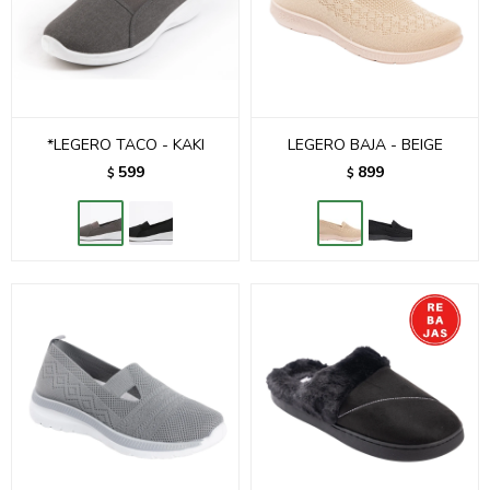
*LEGERO TACO - KAKI
LEGERO BAJA - BEIGE
599
899
$
$