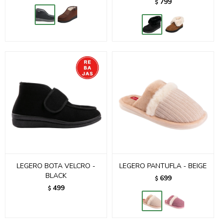
799
$
LEGERO BOTA VELCRO -
LEGERO PANTUFLA - BEIGE
BLACK
699
$
499
$