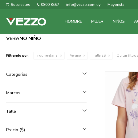
Sucursales
0800 8557
info@vezzo.com.uy
Mayorista
HOMBRE
MUJER
NIÑOS
A
VERANO NIÑO
Quitar filtro
Filtrando por:
Indumentaria
Verano
Talle 2S
Categorías
Marcas
Talle
Precio
($)