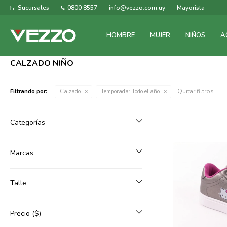
Sucursales
0800 8557
info@vezzo.com.uy
Mayorista
HOMBRE
MUJER
NIÑOS
A
CALZADO NIÑO
Quitar filtros
Filtrando por:
Calzado
Temporada:
Todo el año
Categorías
Marcas
Talle
Precio
($)