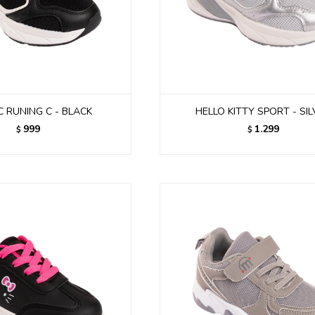
C RUNING C - BLACK
HELLO KITTY SPORT - SI
999
1.299
$
$