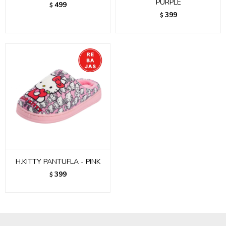
PURPLE
499
$
399
$
H.KITTY PANTUFLA - PINK
399
$