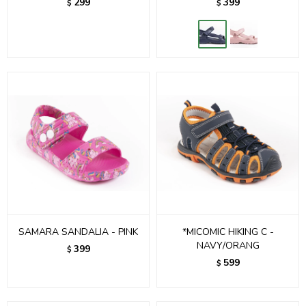
299
399
$
$
SAMARA SANDALIA - PINK
*MICOMIC HIKING C -
NAVY/ORANG
399
$
599
$