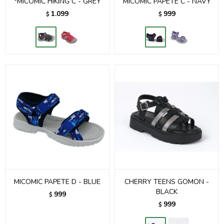
*MICOMIC HIKING C - GREY
MICOMIC PAPETE C - NAVY
1.099
999
$
$
MICOMIC PAPETE D - BLUE
CHERRY TEENS GOMON -
BLACK
999
$
999
$