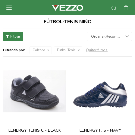

FÚTBOL-TENIS NIÑO
Recomendados
Quitar filtros
Filtrando por:
Calzado
Fútbol-Tenis
LENERGY TENIS C - BLACK
LENERGY F. 5 - NAVY