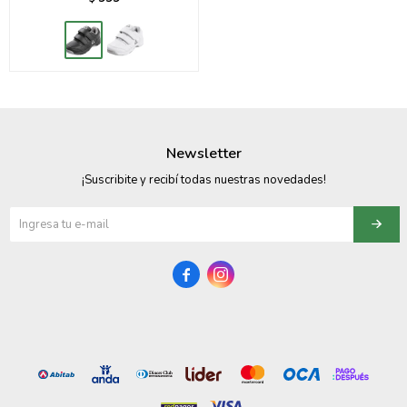
Newsletter
¡Suscribite y recibí todas nuestras novedades!

