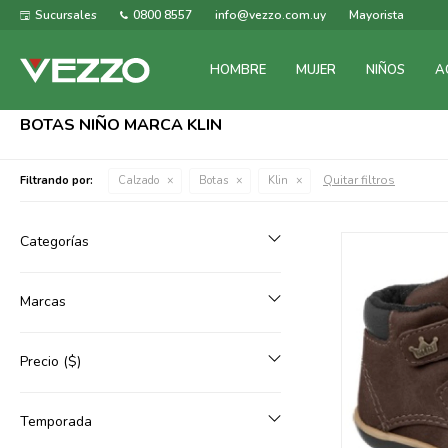
Sucursales
0800 8557
info@vezzo.com.uy
Mayorista
HOMBRE
MUJER
NIÑOS
A
BOTAS NIÑO MARCA KLIN
Quitar filtros
Filtrando por:
Calzado
Botas
Klin
Categorías
Marcas
Precio
($)
Temporada