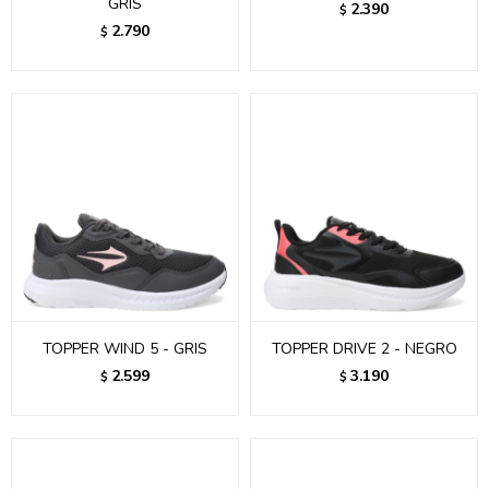
GRIS
2.390
$
2.790
$
TOPPER WIND 5 - GRIS
TOPPER DRIVE 2 - NEGRO
2.599
3.190
$
$