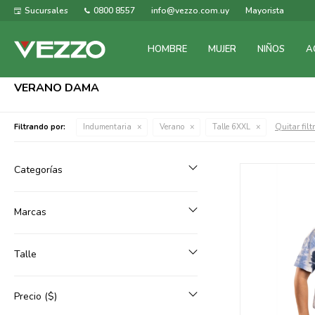
Sucursales
0800 8557
info@vezzo.com.uy
Mayorista
HOMBRE
MUJER
NIÑOS
A
VERANO DAMA
Quitar filt
Filtrando por:
Indumentaria
Verano
Talle 6XXL
Categorías
Marcas
Talle
Precio
($)