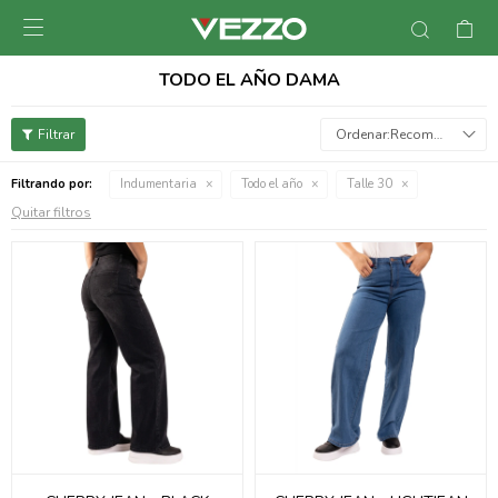

TODO EL AÑO DAMA
Recomendados
Filtrando por:
Indumentaria
Todo el año
Talle 30
Quitar filtros