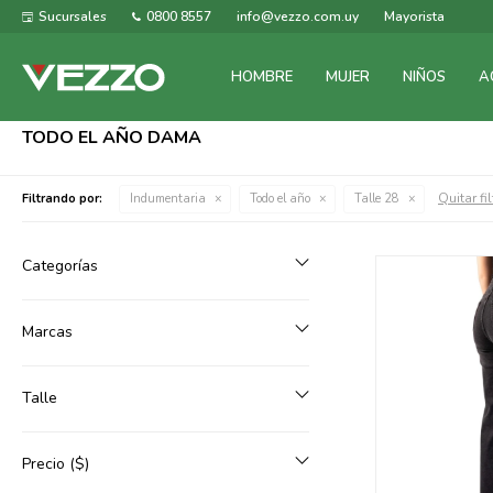
Sucursales
0800 8557
info@vezzo.com.uy
Mayorista
HOMBRE
MUJER
NIÑOS
A
TODO EL AÑO DAMA
Quitar fi
Filtrando por:
Indumentaria
Todo el año
Talle 28
Categorías
Marcas
Talle
Precio
($)