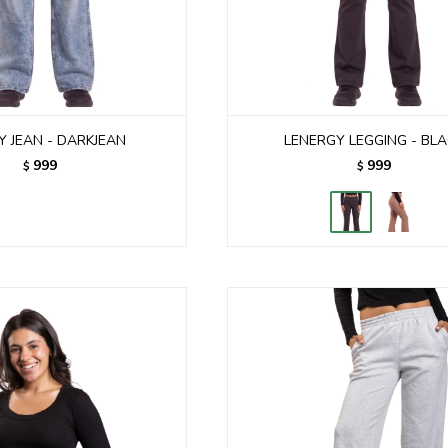
Y JEAN - DARKJEAN
LENERGY LEGGING - BL
999
999
$
$