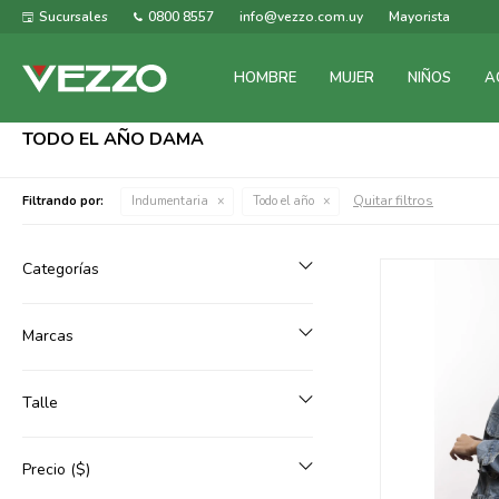
Sucursales
0800 8557
info@vezzo.com.uy
Mayorista
HOMBRE
MUJER
NIÑOS
A
TODO EL AÑO DAMA
Quitar filtros
Filtrando por:
Indumentaria
Todo el año
Categorías
Marcas
Talle
Precio
($)