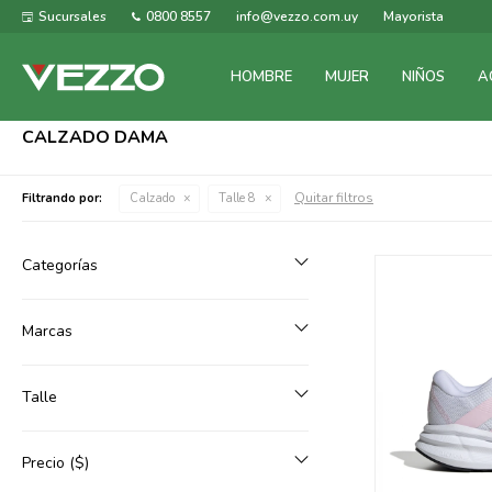
Sucursales
0800 8557
info@vezzo.com.uy
Mayorista
HOMBRE
MUJER
NIÑOS
A
CALZADO DAMA
Quitar filtros
Filtrando por:
Calzado
Talle 8
Categorías
Marcas
Talle
Precio
($)