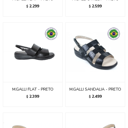
2.299
2.599
$
$
M.GALLI FLAT - PRETO
M.GALLI SANDALIA - PRETO
2.399
2.499
$
$