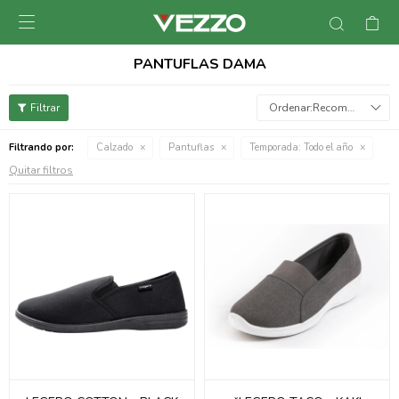

PANTUFLAS DAMA
Recomendados
Filtrando por:
Calzado
Pantuflas
Temporada:
Todo el año
Quitar filtros