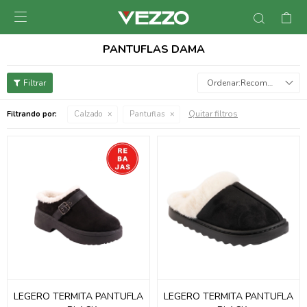

PANTUFLAS DAMA
Recomendados
Quitar filtros
Filtrando por:
Calzado
Pantuflas
LEGERO TERMITA PANTUFLA
LEGERO TERMITA PANTUFLA