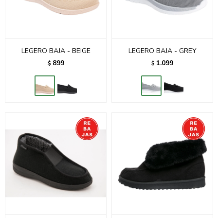
LEGERO BAJA - BEIGE
LEGERO BAJA - GREY
899
1.099
$
$