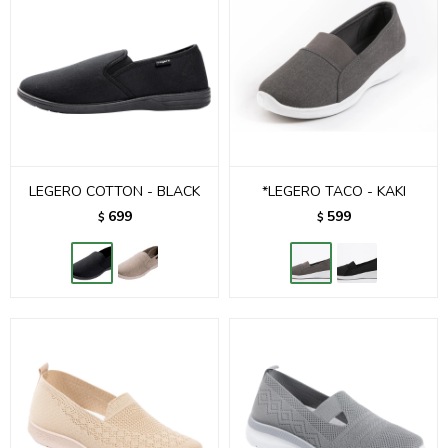
LEGERO COTTON - BLACK
*LEGERO TACO - KAKI
699
599
$
$