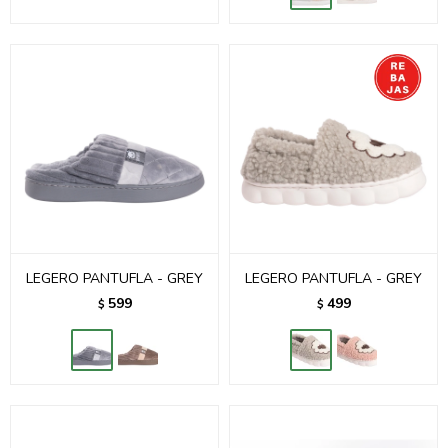
LEGERO PANTUFLA - GREY
LEGERO PANTUFLA - GREY
599
499
$
$