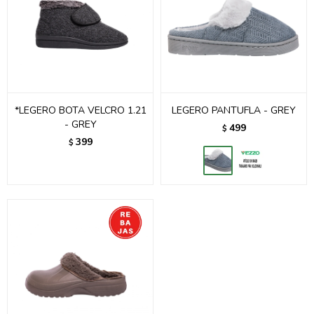
*LEGERO BOTA VELCRO 1.21
LEGERO PANTUFLA - GREY
- GREY
499
$
399
$