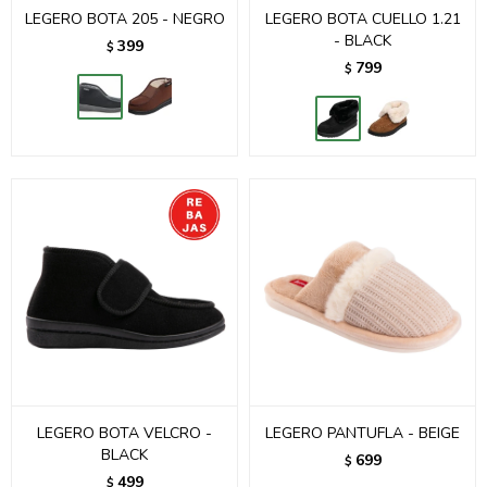
LEGERO BOTA 205 - NEGRO
LEGERO BOTA CUELLO 1.21
- BLACK
399
$
799
$
LEGERO BOTA VELCRO -
LEGERO PANTUFLA - BEIGE
BLACK
699
$
499
$