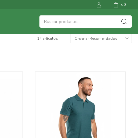
0
$
14 artículos
Recomendados