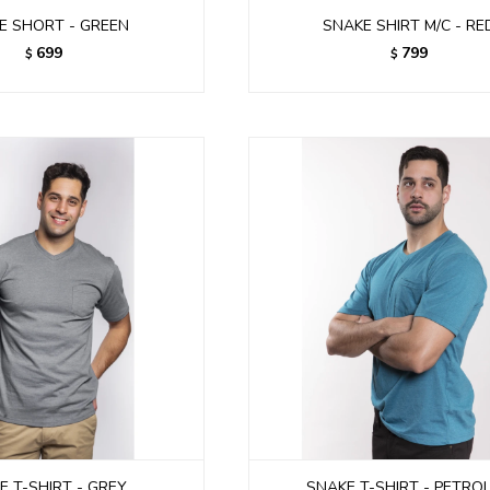
E SHORT - GREEN
SNAKE SHIRT M/C - RE
699
799
$
$
E T-SHIRT - GREY
SNAKE T-SHIRT - PETRO