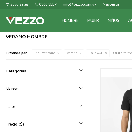
Sucursales
0800 8557
info@vezzo.com.uy
Mayorista
HOMBRE
MUJER
NIÑOS
A
VERANO HOMBRE
Quitar filtr
Filtrando por:
Indumentaria
Verano
Talle 4XL
Categorías
Marcas
Talle
Precio
($)