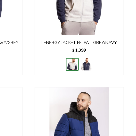
AVY/GREY
LENERGY JACKET FELPA - GREY/NAVY
1.399
$