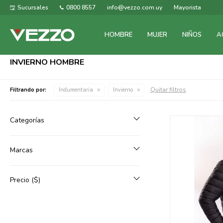
Sucursales
0800 8557
info@vezzo.com.uy
Mayorista
HOMBRE
MUJER
NIÑOS
A
INVIERNO HOMBRE
Quitar filtros
Filtrando por:
Indumentaria
Invierno
Categorías
Marcas
Precio
($)