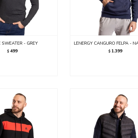
 SWEATER - GREY
LENERGY CANGURO FELPA - N
499
1.399
$
$