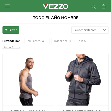

TODO EL AÑO HOMBRE
Recomendados
Filtrando por:
Indumentaria
Todo el año
Talle S
Quitar filtros