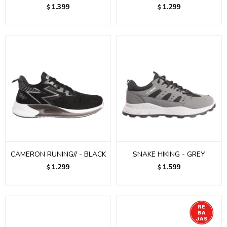
1.399
1.299
$
$
CAMERON RUNING// - BLACK
SNAKE HIKING - GREY
1.299
1.599
$
$