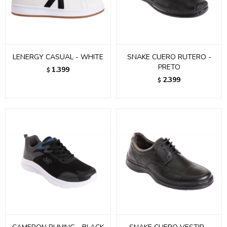
LENERGY CASUAL - WHITE
SNAKE CUERO RUTERO -
PRETO
1.399
$
2.399
$