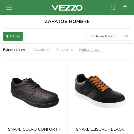

ZAPATOS HOMBRE
Recomendados
Quitar filtros
Filtrando por:
Calzado
Zapatos
SNAKE CUERO CONFORT -
SNAKE LEISURE - BLACK