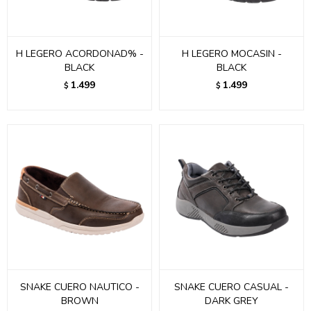
H LEGERO ACORDONAD% -
H LEGERO MOCASIN -
BLACK
BLACK
1.499
1.499
$
$
SNAKE CUERO NAUTICO -
SNAKE CUERO CASUAL -
BROWN
DARK GREY