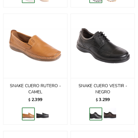
SNAKE CUERO RUTERO -
SNAKE CUERO VESTIR -
CAMEL
NEGRO
2.399
3.299
$
$