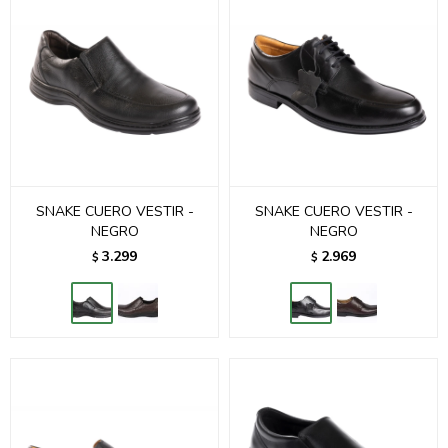
SNAKE CUERO VESTIR -
SNAKE CUERO VESTIR -
NEGRO
NEGRO
3.299
2.969
$
$