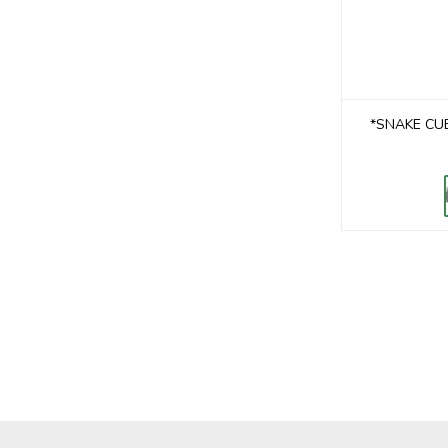
*SNAKE CU