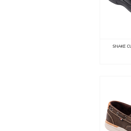
SNAKE C