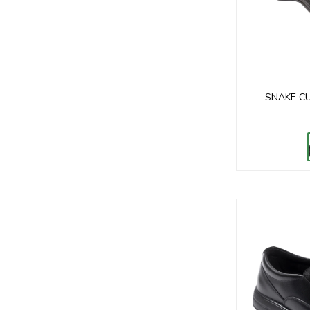
SNAKE CU