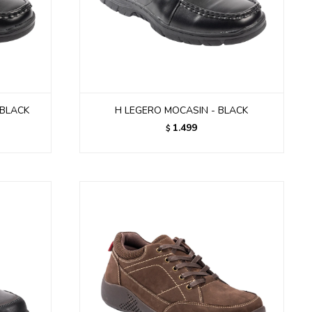
BLACK
H LEGERO MOCASIN - BLACK
1.499
$