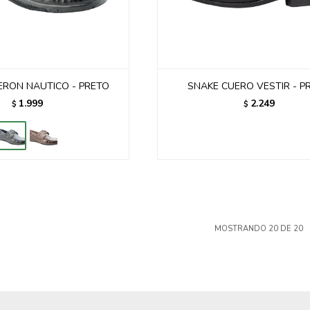
ERON NAUTICO - PRETO
SNAKE CUERO VESTIR - P
1.999
2.249
$
$
MOSTRANDO
20
DE
20