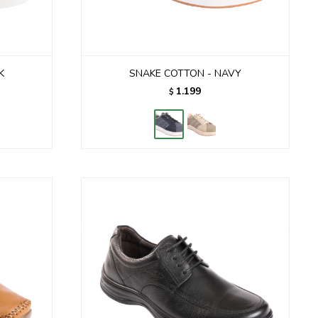
K
SNAKE COTTON - NAVY
1.199
$