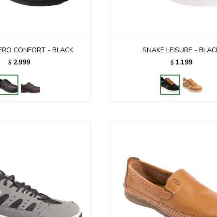
ERO CONFORT - BLACK
SNAKE LEISURE - BLAC
2.999
1.199
$
$