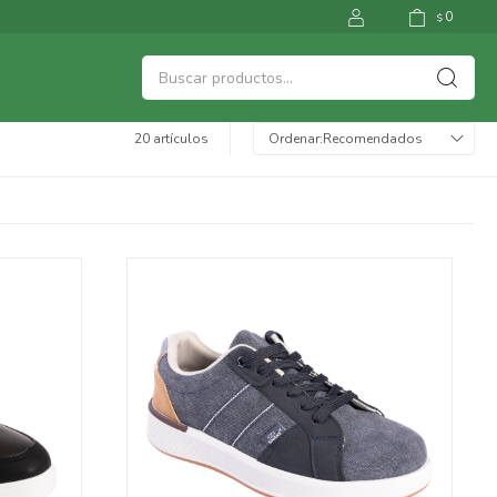
0
$
20 artículos
Recomendados