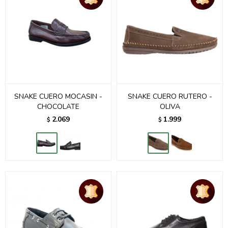
SNAKE CUERO MOCASIN -
SNAKE CUERO RUTERO -
CHOCOLATE
OLIVA
2.069
1.999
$
$