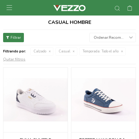

CASUAL HOMBRE
Recomendados
Filtrando por:
Calzado
Casual
Temporada:
Todo el año
Quitar filtros