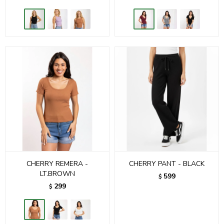
CHERRY REMERA -
CHERRY PANT - BLACK
LT.BROWN
599
$
299
$