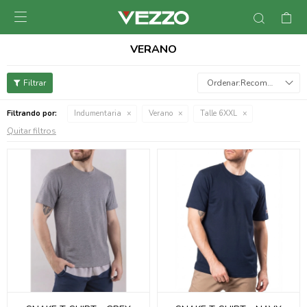

VERANO
Recomendados
Filtrando por:
Indumentaria
Verano
Talle 6XXL
Quitar filtros