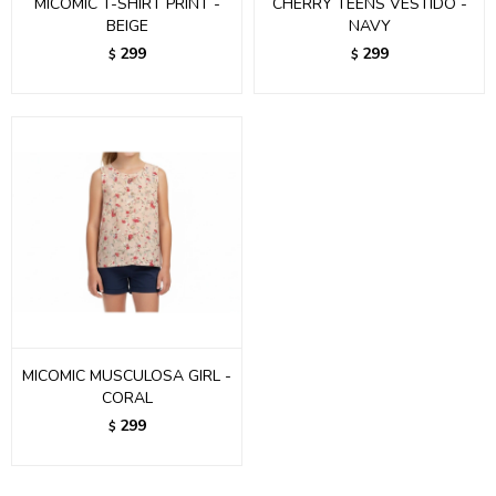
MICOMIC T-SHIRT PRINT -
CHERRY TEENS VESTIDO -
BEIGE
NAVY
299
299
$
$
MICOMIC MUSCULOSA GIRL -
CORAL
299
$