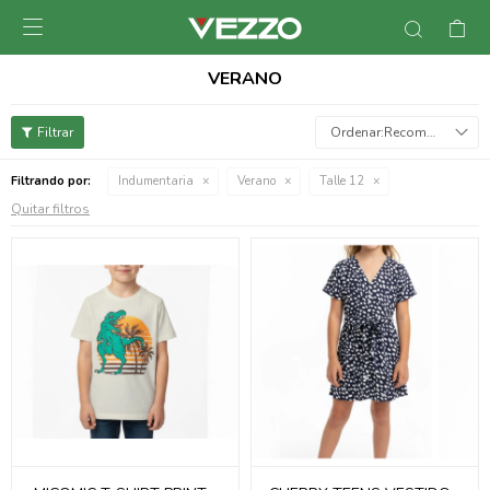

VERANO
Recomendados
Filtrando por:
Indumentaria
Verano
Talle 12
Quitar filtros