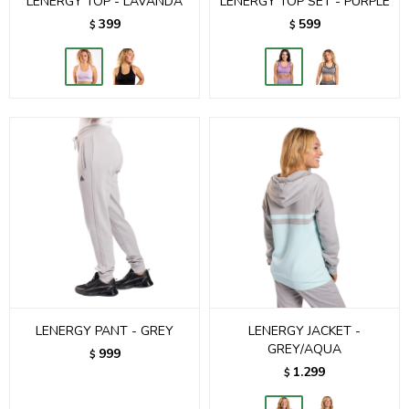
LENERGY TOP - LAVANDA
LENERGY TOP SET - PURPLE
399
599
$
$
LENERGY PANT - GREY
LENERGY JACKET -
GREY/AQUA
999
$
1.299
$