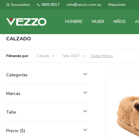
Sucursales
0800 8557
info@vezzo.com.uy
Mayorista
HOMBRE
MUJER
NIÑOS
A
CALZADO
Quitar filtros
Filtrando por:
Calzado
Talle 26/27
Categorías
Marcas
Talle
Precio
($)