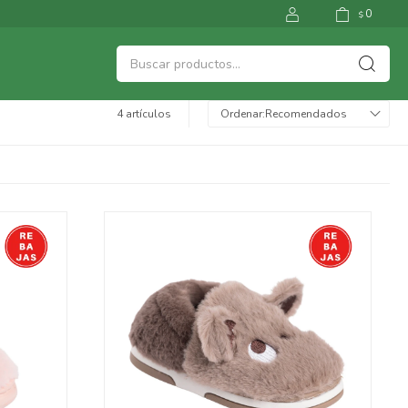
0
$
4 artículos
Recomendados