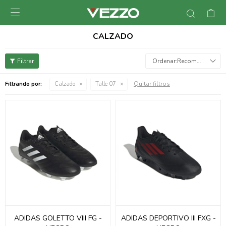

CALZADO
Recomendados
Quitar filtros
Filtrando por:
Calzado
Talle 07
ADIDAS GOLETTO VIII FG -
ADIDAS DEPORTIVO III FXG -