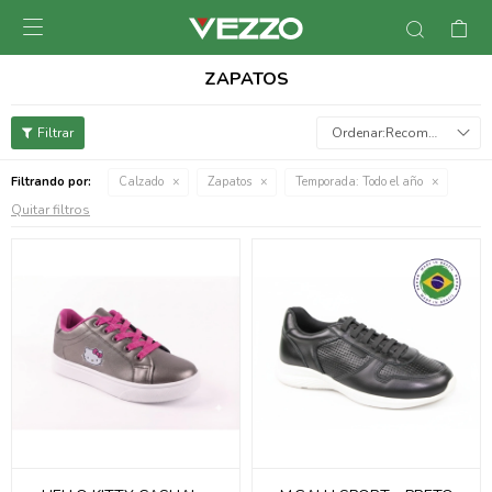

ZAPATOS
Recomendados
Filtrando por:
Calzado
Zapatos
Temporada:
Todo el año
Quitar filtros