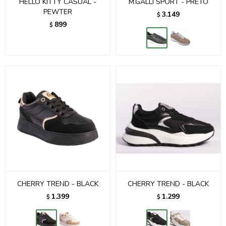
HELLO KITTY CASUAL -
M.GALLI SPORT - PRETO
PEWTER
3.149
$
899
$
CHERRY TREND - BLACK
CHERRY TREND - BLACK
1.399
1.299
$
$