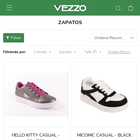

ZAPATOS
Recomendados
Quitar filtros
Filtrando por:
Calzado
Zapatos
Talle 25
HELLO KITTY CASUAL -
MICOMIC CASUAL - BLACK