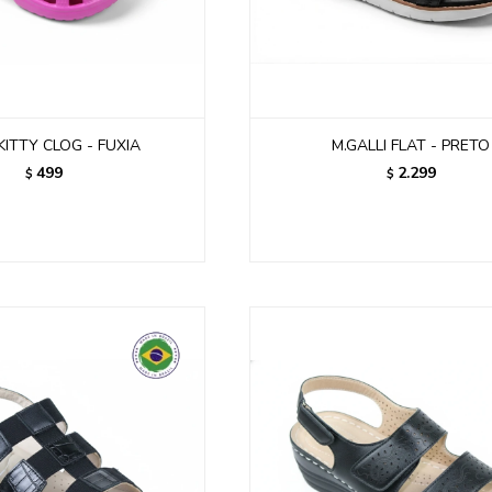
KITTY CLOG - FUXIA
M.GALLI FLAT - PRETO
499
2.299
$
$