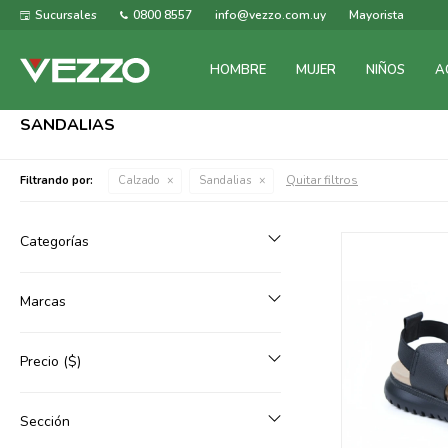
Sucursales
0800 8557
info@vezzo.com.uy
Mayorista
HOMBRE
MUJER
NIÑOS
A
SANDALIAS
Quitar filtros
Filtrando por:
Calzado
Sandalias
Categorías
Marcas
Precio
($)
Sección