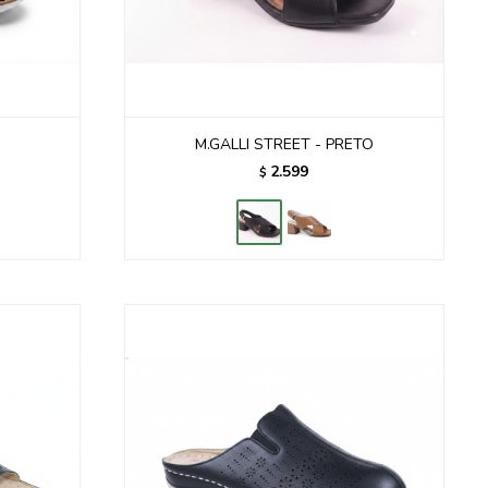
M.GALLI STREET - PRETO
2.599
$