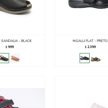
 SANDALIA - BLACK
M.GALLI FLAT - PRETO
999
2.399
$
$