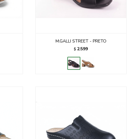
M.GALLI STREET - PRETO
2.599
$