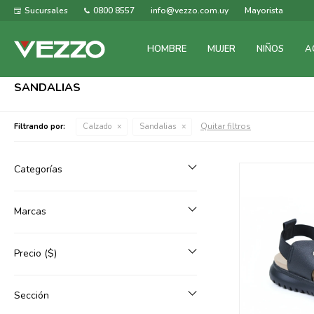
Sucursales
0800 8557
info@vezzo.com.uy
Mayorista
HOMBRE
MUJER
NIÑOS
A
SANDALIAS
Quitar filtros
Filtrando por:
Calzado
Sandalias
Categorías
Marcas
Precio
($)
Sección