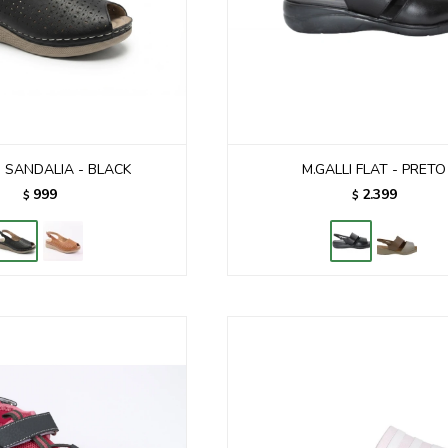
 SANDALIA - BLACK
M.GALLI FLAT - PRETO
999
2.399
$
$