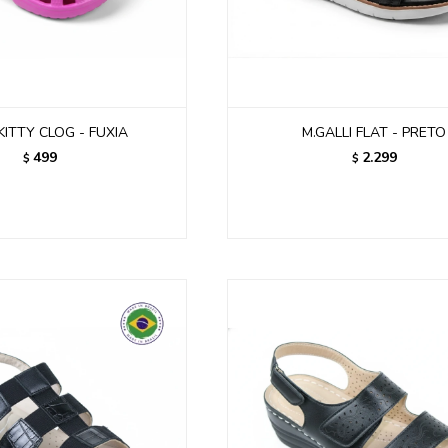
KITTY CLOG - FUXIA
M.GALLI FLAT - PRETO
499
2.299
$
$