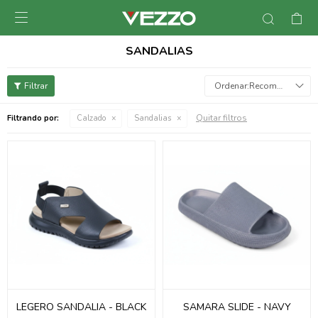

SANDALIAS
Recomendados
Quitar filtros
Filtrando por:
Calzado
Sandalias
LEGERO SANDALIA - BLACK
SAMARA SLIDE - NAVY