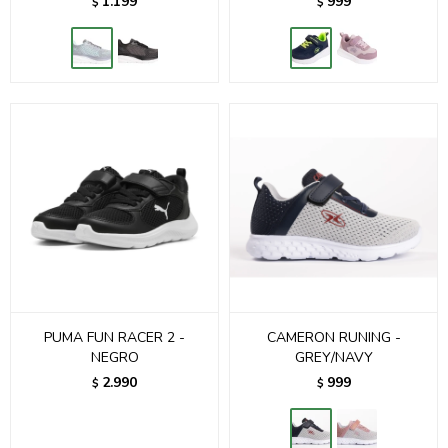
1.199
999
$
$
PUMA FUN RACER 2 -
CAMERON RUNING -
NEGRO
GREY/NAVY
2.990
999
$
$