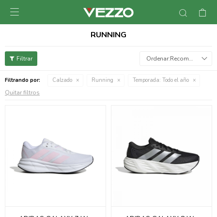

RUNNING
Recomendados
Filtrando por:
Calzado
Running
Temporada:
Todo el año
Quitar filtros