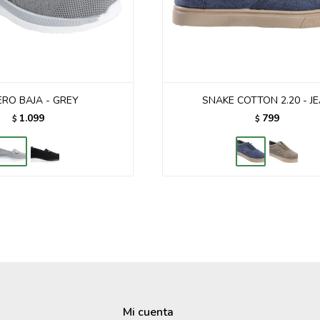
ERO BAJA - GREY
SNAKE COTTON 2.20 - J
1.099
799
$
$
Mi cuenta