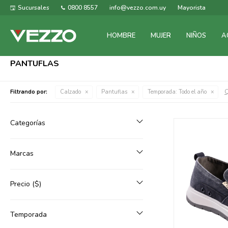
Sucursales
0800 8557
info@vezzo.com.uy
Mayorista
HOMBRE
MUJER
NIÑOS
A
PANTUFLAS
Q
Filtrando por:
Calzado
Pantuflas
Temporada:
Todo el año
Categorías
Marcas
Precio
($)
Temporada