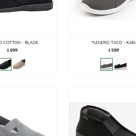
O COTTON - BLACK
*LEGERO TACO - KAKI
699
599
$
$