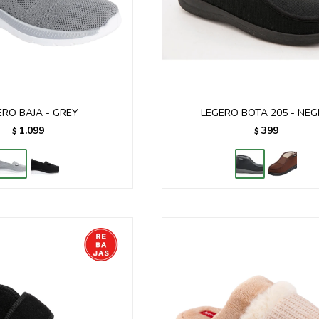
ERO BAJA - GREY
LEGERO BOTA 205 - NE
1.099
399
$
$