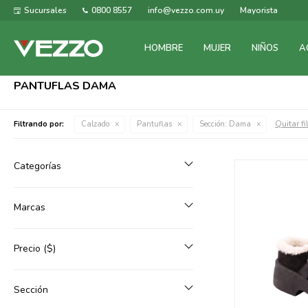
Sucursales
0800 8557
info@vezzo.com.uy
Mayorista
HOMBRE
MUJER
NIÑOS
A
PANTUFLAS DAMA
Quitar fi
Filtrando por:
Calzado
Pantuflas
Sección:
Dama
Categorías
Marcas
Precio
($)
Sección