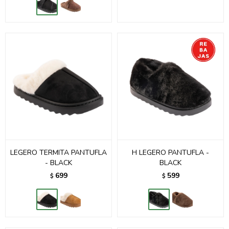
LEGERO TERMITA PANTUFLA
H LEGERO PANTUFLA -
- BLACK
BLACK
699
599
$
$