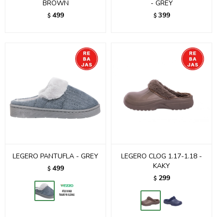
BROWN
- GREY
499
399
$
$
LEGERO PANTUFLA - GREY
LEGERO CLOG 1.17-1.18 -
KAKY
499
$
299
$