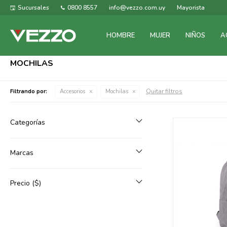
Sucursales
0800 8557
info@vezzo.com.uy
Mayorista
HOMBRE
MUJER
NIÑOS
A
MOCHILAS
Quitar filtros
Filtrando por:
Accesorios
Mochilas
Categorías
Marcas
Precio
($)