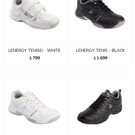
LENERGY TENISD - WHITE
LENERGY TENIS - BLACK
799
1.699
$
$