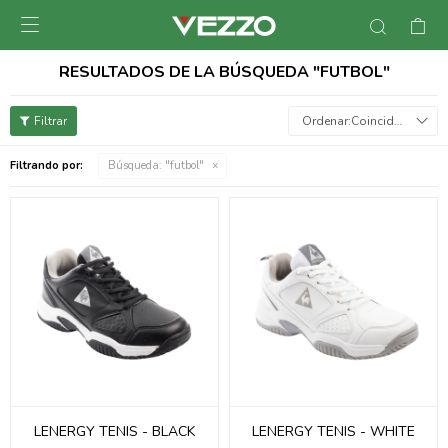

RESULTADOS DE LA BÚSQUEDA "FUTBOL"
Coincidencia
Filtrando por:
Búsqueda: "futbol"
LENERGY TENIS - BLACK
LENERGY TENIS - WHITE