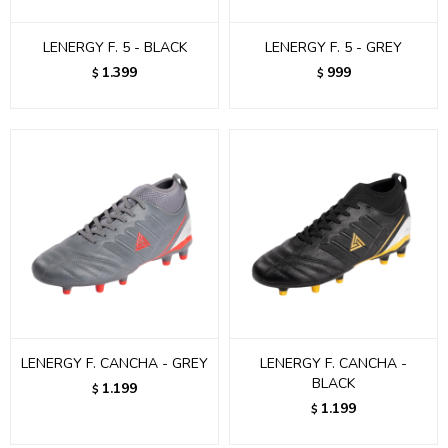
LENERGY F. 5 - BLACK
LENERGY F. 5 - GREY
1.399
999
$
$
LENERGY F. CANCHA - GREY
LENERGY F. CANCHA -
BLACK
1.199
$
1.199
$