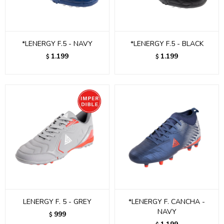
*LENERGY F.5 - NAVY
*LENERGY F.5 - BLACK
1.199
1.199
$
$
LENERGY F. 5 - GREY
*LENERGY F. CANCHA -
NAVY
999
$