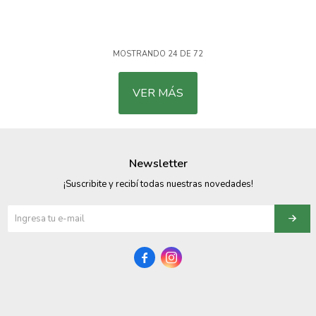
MOSTRANDO
24
DE
72
VER MÁS
Newsletter
¡Suscribite y recibí todas nuestras novedades!

