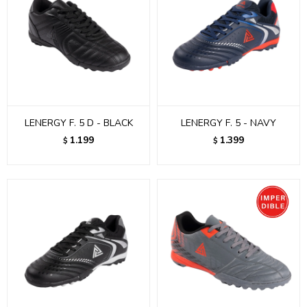
LENERGY F. 5 D - BLACK
LENERGY F. 5 - NAVY
1.199
1.399
$
$