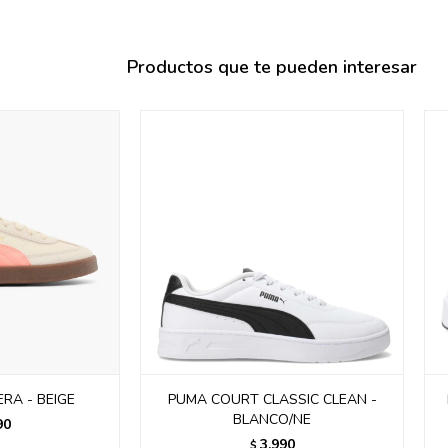
095900358
095409228
Productos que te pueden interesar
095900359
095101550
095900383
095900383
095900354
ERA - BEIGE
PUMA COURT CLASSIC CLEAN -
BLANCO/NE
90
3.990
$