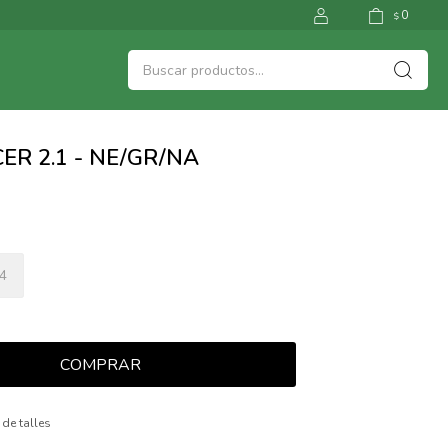
0
$
ER 2.1 - NE/GR/NA
4
COMPRAR
 de talles