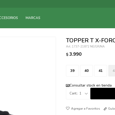
095900375
CCESORIOS
MARCAS
095900378
095900365
095900383
TOPPER T X-FORC
095305135
1737-21872 NE/GR/NA
095271242
3.990
$
095900355
095900340
095900372
39
40
41
4
095101429
095277079
Consultar stock en tienda
095900346
1
094499984
097538242
Guía
095102131