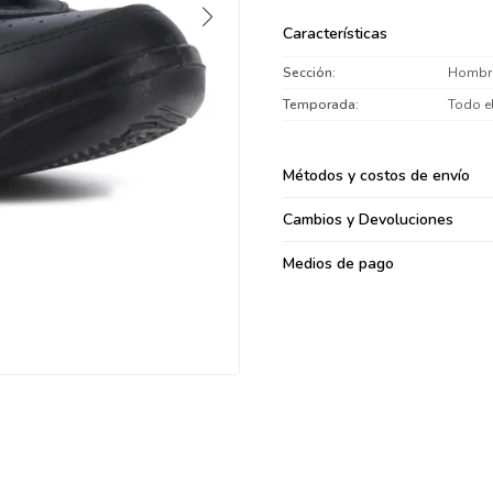
095900371
Características
095900382
Sección
Hombr
095900344
094499894
Temporada
Todo e
095900361
095900369
Métodos y costos de envío
095900374
Cambios y Devoluciones
095900376
097080133
Medios de pago
096433997
095101509
097541983
094841050
095660015
095900341
097053671
095272924