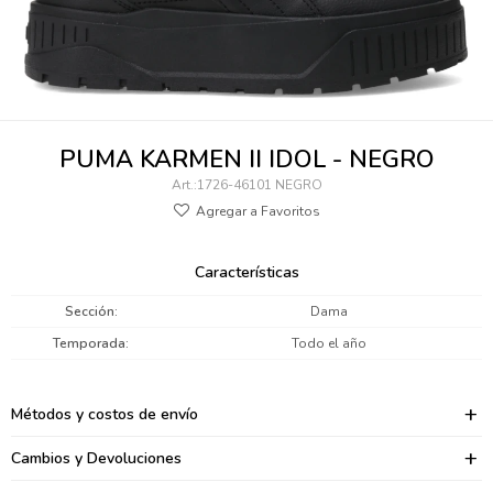
095900346
094499984
097538242
PUMA KARMEN II IDOL - NEGRO
095102131
1726-46101 NEGRO
095900371
095900382
Características
095900344
Sección
Dama
Temporada
Todo el año
094499894
095900361
Métodos y costos de envío
095900369
Cambios y Devoluciones