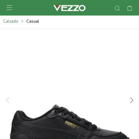

095900378
Calzado
Casual
095900365
095900383
095305135
095271242
095900355
095900340
095900372
095101429
095277079