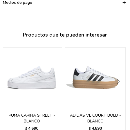
095900374
Medios de pago
095900376
097080133
Productos que te pueden interesar
096433997
095101509
097541983
094841050
095660015
095900341
097053671
PUMA CARINA STREET -
ADIDAS VL COURT BOLD -
BLANCO
BLANCO
095272924
4.690
4.890
$
$