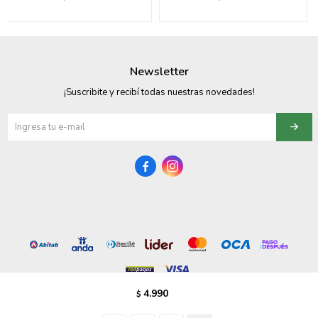
095900358
095409228
Newsletter
095900359
¡Suscribite y recibí todas nuestras novedades!
095101550
095900383


095900383
095900354
4.990
$
© Copyright 2026 / Vezzo Calzados