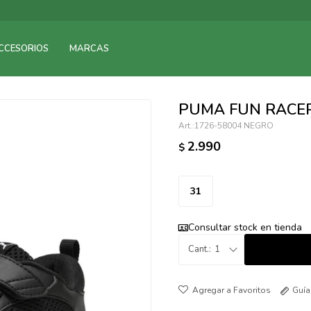
095900375
CCESORIOS
MARCAS
095900378
095900365
095900383
PUMA FUN RACER
095305135
1726-58004 NEGRO
095271242
2.990
$
095900355
095900340
095900372
31
095101429
Consultar stock en tienda
095277079
095900346
1
094499984
097538242
Guía
095102131