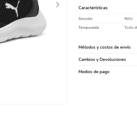
095900371
Características
095900382
Sección
Niño
095900344
Temporada
Todo e
094499894
095900361
095900369
Métodos y costos de envío
095900374
Cambios y Devoluciones
095900376
097080133
Medios de pago
096433997
095101509
097541983
094841050
095660015
095900341
097053671
095272924