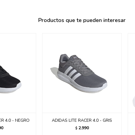
095900358
095409228
Productos que te pueden interesar
095900359
095101550
095900383
095900383
095900354
ER 4.0 - NEGRO
ADIDAS LITE RACER 4.0 - GRIS
90
2.990
$