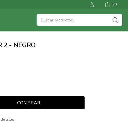
0
$
 2 - NEGRO
COMPRAR
 de talles