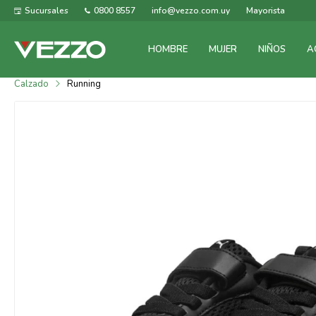
Sucursales
0800 8557
info@vezzo.com.uy
Mayorista
HOMBRE
MUJER
NIÑOS
A
Calzado
Running