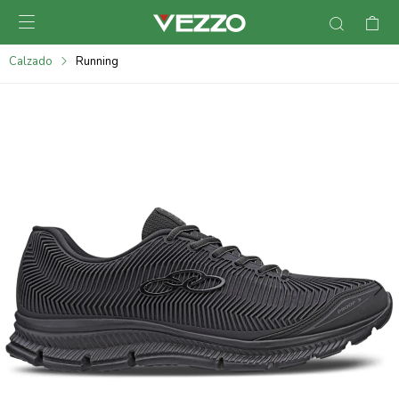

095900378
Calzado
Running
095900365
095900383
095305135
095271242
095900355
095900340
095900372
095101429
095277079