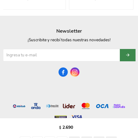
095900358
095409228
Newsletter
095900359
¡Suscribite y recibí todas nuestras novedades!
095101550
095900383


095900383
095900354
2.690
$
© Copyright 2026 / Vezzo Calzados