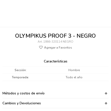
095900346
094499984
097538242
OLYMPIKUS PROOF 3 - NEGRO
095102131
1866-320114 NEGRO
095900371
095900382
Características
095900344
Sección
Hombre
Temporada
Todo el año
094499894
095900361
Métodos y costos de envío
095900369
Cambios y Devoluciones