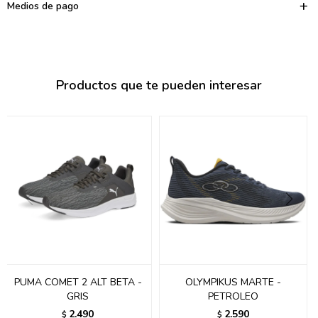
095900374
Medios de pago
095900376
097080133
Productos que te pueden interesar
096433997
095101509
097541983
094841050
095660015
095900341
097053671
PUMA COMET 2 ALT BETA -
OLYMPIKUS MARTE -
GRIS
PETROLEO
095272924
2.490
2.590
$
$