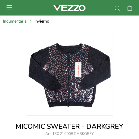

095900378
Indumentaria
Invierno
095900365
095900383
095305135
095271242
095900355
095900340
095900372
095101429
MICOMIC SWEATER - DARKGREY
095277079
130.216008 DARKGREY