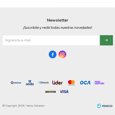
095900374
095900376
Newsletter
097080133
¡Suscribite y recibí todas nuestras novedades!
096433997
095101509


097541983
094841050
095660015
095900341
097053671
© Copyright 2026 / Vezzo Calzados
095272924