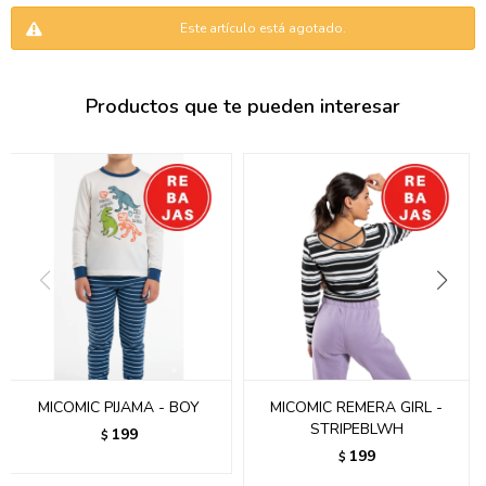
095900346
Este artículo está agotado.
094499984
Productos que te pueden interesar
097538242
095102131
095900371
095900382
095900344
094499894
095900361
MICOMIC PIJAMA - BOY
MICOMIC REMERA GIRL -
STRIPEBLWH
199
$
095900369
199
$